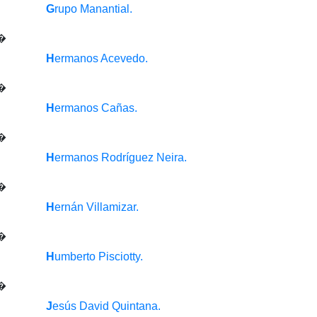
G
rupo Manantial.
H
ermanos Acevedo.
H
ermanos Cañas.
H
ermanos Rodríguez Neira.
H
ernán Villamizar.
H
umberto Pisciotty.
J
esús David Quintana.