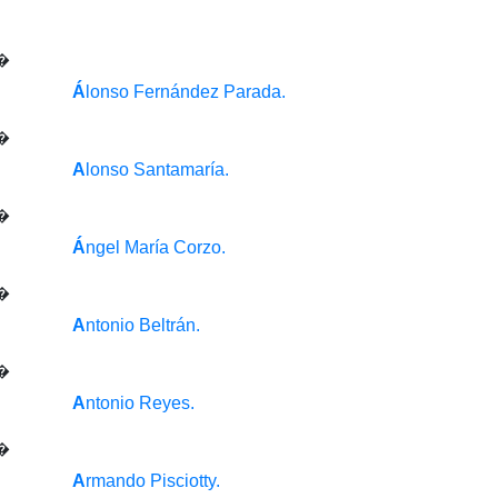
Á
lonso Fernández Parada.
A
lonso Santamaría.
Á
ngel María Corzo.
A
ntonio Beltrán.
A
ntonio Reyes.
A
rmando Pisciotty.