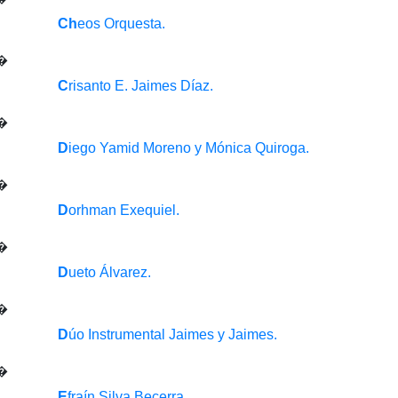
Ch
eos Orquesta.
C
risanto E. Jaimes Díaz.
D
iego Yamid Moreno y Mónica Quiroga.
D
orhman Exequiel.
D
ueto Álvarez.
D
úo Instrumental Jaimes y Jaimes.
E
fraín Silva Becerra.