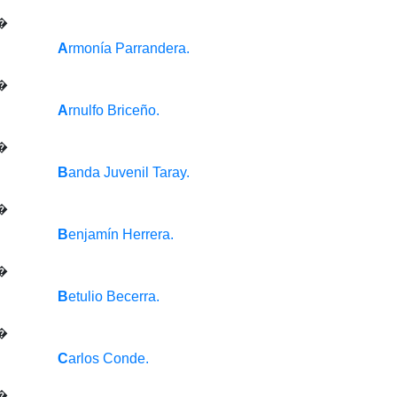
A
rmonía Parrandera.
A
rnulfo Briceño.
B
anda Juvenil Taray.
B
enjamín Herrera.
B
etulio Becerra.
C
arlos Conde.