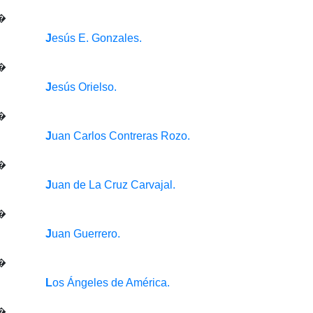
J
esús E. Gonzales.
J
esús Orielso.
J
uan Carlos Contreras Rozo.
J
uan de La Cruz Carvajal.
J
uan Guerrero.
L
os Ángeles de América.