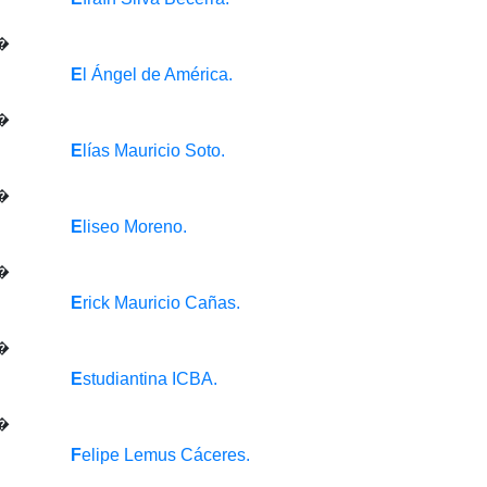
E
l Ángel de América.
E
lías Mauricio Soto.
E
liseo Moreno.
E
rick Mauricio Cañas.
E
studiantina ICBA.
F
elipe Lemus Cáceres.