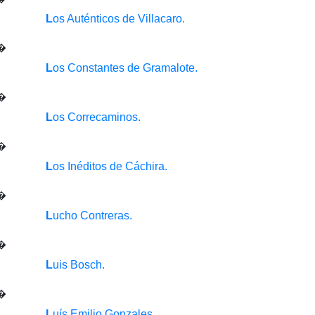
L
os Auténticos de Villacaro.
L
os Constantes de Gramalote.
L
os Correcaminos.
L
os Inéditos de Cáchira.
L
ucho Contreras.
L
uis Bosch.
L
uís Emilio Gonzales.