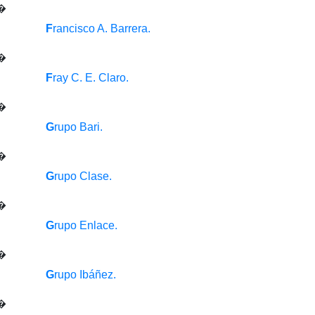
F
rancisco A. Barrera.
F
ray C. E. Claro.
G
rupo Bari.
G
rupo Clase.
G
rupo Enlace.
G
rupo Ibáñez.