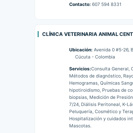
Contacto:
607 594 8331
CLÍNICA VETERINARIA ANIMAL CEN
Ubicación:
Avenida 0 #5-26, B
Cúcuta - Colombia
Servicios:
Consulta General, C
Métodos de diagnóstico, Rayos
Hemogramas, Químicas Sanguín
hipotiroidismo, Pruebas de co
biopsias, Medición de Presión
7/24, Diálisis Peritoneal, K-L
Peluquería, Cosmético y Terap
Hospitalización y cuidados in
Mascotas.