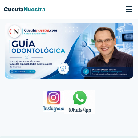
☰
Cúcuta
Nuestra