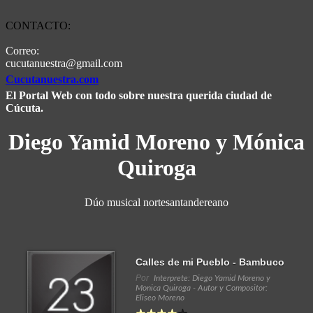
CONTACTO:
Correo:
cucutanuestra@gmail.com
Cucutanuestra.com
El Portal Web con todo sobre nuestra querida ciudad de
Cúcuta.
Diego Yamid Moreno y Mónica
Quiroga
Dúo musical nortesantandereano
Calles de mi Pueblo - Bambuco
Por
Interprete: Diego Yamid Moreno y
Monica Quiroga - Autor y Compositor:
Eliseo Moreno