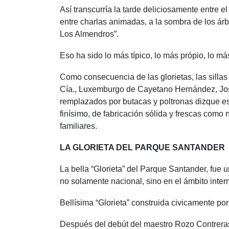
Así transcurría la tarde deliciosamente entre e
entre charlas animadas, a la sombra de los ár
Los Almendros”.
Eso ha sido lo más típico, lo más própio, lo má
Como consecuencia de las glorietas, las silla
Cía., Luxemburgo de Cayetano Hernández, José 
remplazados por butacas y poltronas dizque est
finísimo, de fabricación sólida y frescas como
familiares.
LA GLORIETA DEL PARQUE SANTANDER
La bella “Glorieta” del Parque Santander, fue u
no solamente nacional, sino en el ámbito inter
Bellísima “Glorieta” construida civicamente po
Después del debút del maestro Rozo Contreras 