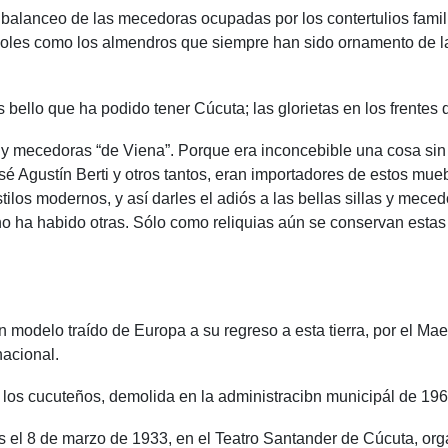
l balanceo de las mecedoras ocupadas por los contertulios famil
boles como los almendros que siempre han sido ornamento de la
s bello que ha podido tener Cúcuta; las glorietas en los frentes
s y mecedoras “de Viena”. Porque era inconcebible una cosa sin
Agustín Berti y otros tantos, eran importadores de estos muebl
ilos modernos, y así darles el adiós a las bellas sillas y mece
 no ha habido otras. Sólo como reliquias aún se conservan esta
n modelo traído de Europa a su regreso a esta tierra, por el Ma
nacional.
r los cucuteños, demolida en la administracibn municipál de 196
el 8 de marzo de 1933, en el Teatro Santander de Cúcuta, organi