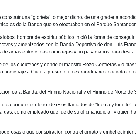
construir una “glorieta”, o mejor dicho, de una gradería acondi
nicales de la Banda que se efectuaban en el Parqúe Santander
lobos, hombre de espíritu público inició la forma de conseguir 
entavos y amenizados con la Banda Deportiva de don Luís Francis
s de arpas entretejidas como rejas y un pasamanos para descan
ado de los cucuteños y donde el maestro Rozo Contreras vio plas
omo homenaje a Cúcuta presentó un extraordinario concierto co
cripción para Banda, del Himno Nacional y el Himno de Norte de 
truida por un cucuteño, de esos llamados de “tuerca y tornillo”, 
gas, como empleado que fue de su oficina judicial, y quien hab
oderosas o qué conspiración contra el ornato y embellecimient