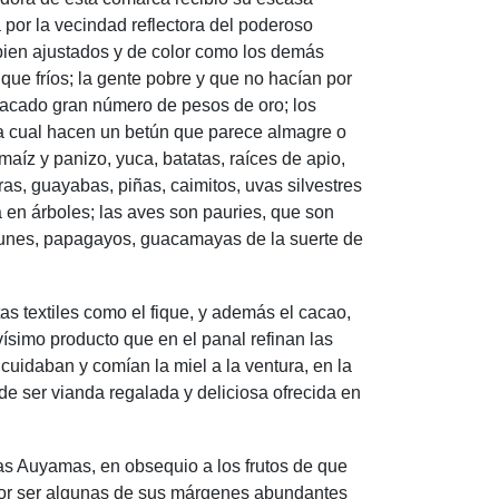
 por la vecindad reflectora del poderoso
bien ajustados y de color como los demás
que fríos; la gente pobre y que no hacían por
sacado gran número de pesos de oro; los
la cual hacen un betún que parece almagre o
aíz y panizo, yuca, batatas, raíces de apio,
s, guayabas, piñas, caimitos, uvas silvestres
en árboles; las aves son pauries, que son
punes, papagayos, guacamayas de la suerte de
as textiles como el fique, y además el cacao,
vísimo producto que en el panal refinan las
cuidaban y comían la miel a la ventura, en la
 de ser vianda regalada y deliciosa ofrecida en
as Auyamas, en obsequio a los frutos de que
 por ser algunas de sus márgenes abundantes