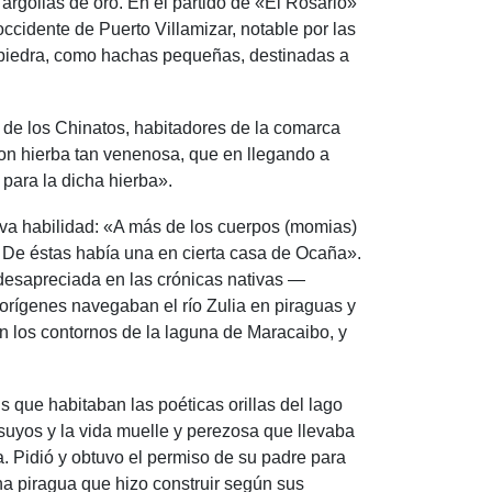
argollas de oro. En el partido de «El Rosario»
occidente de Puerto Villamizar, notable por las
de piedra, como hachas pequeñas, destinadas a
s de los Chinatos, habitadores de la comarca
on hierba tan venenosa, que en llegando a
para la dicha hierba».
tiva habilidad: «A más de los cuerpos (momias)
o. De éstas había una en cierta casa de Ocaña».
 desapreciada en las crónicas nativas —
orígenes navegaban el río Zulia en piraguas y
n los contornos de la laguna de Maracaibo, y
s que habitaban las poéticas orillas del lago
suyos y la vida muelle y perezosa que llevaba
. Pidió y obtuvo el permiso de su padre para
na piragua que hizo construir según sus