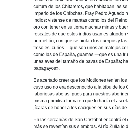
cultura de los Chitareros, que habitaban las s
Imperio de los Chibchas. Fray Pedro Aguado re
indios; vístense de mantas como los del Reino,
oro con tener en su tierra muchas minas y bu
rescates de que estos indios usan es algodón 
bermellón, con que se pintan los cuerpos y las
fresoles, curíes —que son unos animalejos com
como las de España, guamas —que es una fruta 
unas aves del tamaño de pavas de España; hay
papagayos».
Es acertado creer que los Motilones tenían los
cuyo uso no era desconocido a la tribu de los C
laboriosas abejas, pues para nuestros aborígen
misma primitiva forma en que lo hacía el asceta
jícaras de honor a los caciques en sus días de f
En las cercanías de San Cristóbal encontró el
más se revestían sus siembras. Al río Zulia l