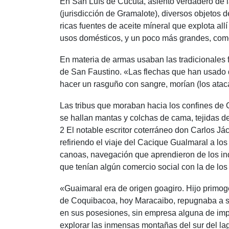
En San Luís de Cúcuta, asiento verdadero de la
(jurisdicción de Gramalote), diversos objetos de
ricas fuentes de aceite míneral que explota al
usos domésticos, y un poco más grandes, como
En materia de armas usaban las tradicionales f
de San Faustino. «Las flechas que han usado 
hacer un rasguño con sangre, morían (los ataca
Las tribus que moraban hacia los confines de 
se hallan mantas y colchas de cama, tejidas de
2 El notable escritor coterráneo don Carlos Já
refiriendo el viaje del Cacique Gualmaral a l
canoas, navegación que aprendieron de los ind
que tenían algún comercio social con la de los
«Guaimaral era de origen goagiro. Hijo primogé
de Coquibacoa, hoy Maracaibo, repugnaba a su 
en sus posesiones, sin empresa alguna de impo
explorar las inmensas montañas del sur del la