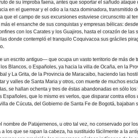
to de su ímproba faena, antes que soportar el sañudo ataque de
ucia en el guerrear y el odio a la raza dominadora, transmitid
a que el campo de sus excursiones estuviese circunscrito al ter
ún más el ensanche de sus conquistas y empresas bélicas: desde
nfines con los Carates y los Guajiros, hasta el corazón de las
rillas donde contempló el tranquilo Coquivacoa sus gráciles pir
o.
un escrito antiguo— que ocupa un vasto territorio de más de tr
 los Blancos, o Españoles, ya hacia la villa de Ocaña, en la Pr
bal y La Grita, de la Provincia de Maracaibo, haciendo las hosti
ar y valles de Santa Maria y otros, con muerte de muchos escla
das, se hallan ochenta y tres de éstas abandonadas en sólo los 
os Españoles, que lo mismo es verlos, que disparar contra ellos
 villa de Cúcuta, del Gobierno de Santa Fe de Bogotá, bajaban s
el nombre de Patajemenos, u otro tal vez, no conservado por los
a a los que se rapan la cabeza, ha sustituido fácilmente a la a