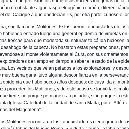
agrupar con precisión los numerosos núcleos indígenas de la co
rvarían no obstante algún rasgo etnogénico común, diferenciándo
 el del Cacique a que obedecían Es, por otra parte, curioso el o
ña, son llamados Motilones. Estos fueron conquistados en los p
ero habiendo entrado luego una general epidemia de viruelas en
as frescas para que moderada su naturaleza cálida hiciesen las
or desahogo de la cabeza. No bastaron estas preparaciones, pa
 llevándose al monte violentamente al Cura, con sus ornamentos
 exploradores de tiempo en tiempo a saber el estado de la epid
Cura. Los vecinos que veían pelados a los exploradores, y desp
 muy buena gana, tuvo alguna desconfianza en la perseverancia d
otra epidemia que hubo pocos años después: de cuya ida al mont
 proceden los Motilones, y de este acaso se formó la etimología
 que tiene, no porque permanezcan pelados, sino porque lo est
anta Iglesia Catedral de la ciudad de santa Marta, por el Alfére
enas del Magdalena”.
 los Motilones encontraron los conquistadores cierto grado de c
s demás tribus del Nuevo Reino. Sin duda alguna, la tribu habi