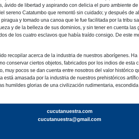
s, ávido de libertad y aspirando con delicia el puro ambiente 
a del sereno Catatumbo que remontó sin cuidado; y después de al
piragua y tomado una canoa que le fue facilitada por la tribu sa
queza y de la belleza de sus dominios, y sin tener en cuenta la
os de los cuatro esclavos que había traído consigo. De este mo
o recopilar acerca de la industria de nuestros aborígenes. Ha
o conservar ciertos objetos, fabricados por los indios de esta 
 muy pocos se dan cuenta entre nosotros del valor histórico qu
la está amasada por la industria de nuestros prehistóricos artíf
s humildes glorias de una civilización rudimentaria, escondida
cucutanuestra.com
cucutanuestra@gmail.com