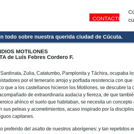
Co
CONTACTO:
cu
on todo sobre nuestra querida ciudad de Cúcuta.
NDIOS MOTILONES
A de Luís Febres Cordero F.
 Sardinata, Zulia, Catatumbo, Pamplonita y Táchira, ocupaba los
stadores por el temerario arrojo y porfiada resistencia con que 
ico que a los castellanos hicieron los Motilones, se descubre la
, acompañado de extraordinaria audacia y fiereza, de que tambi
eroico ahínco el suelo que habitaban, se necesita un concepto al
n sus peleas y acometimientos, acaso inspirado por la disciplin
iguos capitanes.
preferido del asalto de nuestros aborígenes: y tan repetidos e