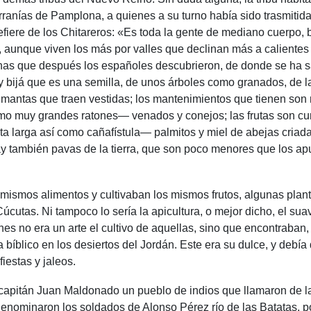
erranías de Pamplona, a quienes a su turno había sido trasmitida
fiere de los Chitareros: «Es toda la gente de mediano cuerpo, 
 aunque viven los más por valles que declinan más a calientes 
enas que después los españoles descubrieron, de donde se ha 
y bijá que es una semilla, de unos árboles como granados, de 
 mantas que traen vestidas; los mantenimientos que tienen son m
o muy grandes ratones— venados y conejos; las frutas son cura
larga así como cañafístula— palmitos y miel de abejas criada 
 también pavas de la tierra, que son poco menores que los a
 mismos alimentos y cultivaban los mismos frutos, algunas plant
úcutas. Ni tampoco lo sería la apicultura, o mejor dicho, el sua
es no era un arte el cultivo de aquellas, sino que encontraban, 
 bíblico en los desiertos del Jordán. Este era su dulce, y debía
iestas y jaleos.
 capitán Juan Maldonado un pueblo de indios que llamaron de l
o denominaron los soldados de Alonso Pérez río de las Batatas,