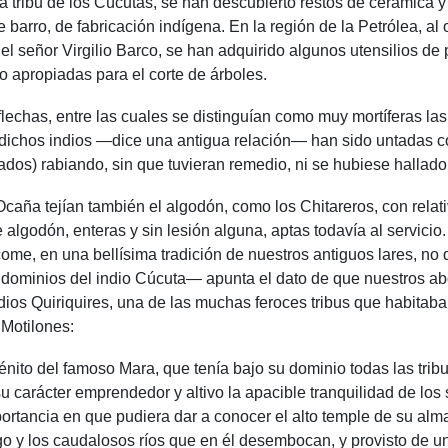
 tribu de los Cúcutas, se han descubierto restos de cerámica y 
 barro, de fabricación indígena. En la región de la Petrólea, al 
lí el señor Virgilio Barco, se han adquirido algunos utensilios 
 apropiadas para el corte de árboles.
lechas, entre las cuales se distinguían como muy mortíferas la
dichos indios —dice una antigua relación— han sido untadas c
dos) rabiando, sin que tuvieran remedio, ni se hubiese hallado 
Ocaña tejían también el algodón, como los Chitareros, con rela
 algodón, enteras y sin lesión alguna, aptas todavía al servici
come, en una bellísima tradición de nuestros antiguos lares, no
os dominios del indio Cúcuta— apunta el dato de que nuestros ab
ios Quiriquires, una de las muchas feroces tribus que habitaba
 Motilones:
nito del famoso Mara, que tenía bajo su dominio todas las tribu
carácter emprendedor y altivo la apacible tranquilidad de los 
rtancia en que pudiera dar a conocer el alto temple de su alma
go y los caudalosos ríos que en él desembocan, y provisto de u