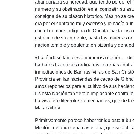
abandonaba su heredad, queriendo perder el fru
número y su obstinación en el combatir, su ast
consigna de su blasón histórico. Mas no se cre
era por el contrario muy extenso y lo hacía a
con el nombre indígena de Cúcuta, hasta los co
estrépito de su corriente, hasta las risueñas o
nación temible y opulenta en bizarría y denued
«Extiéndase tanto esta numerosa nación —dice 
bárbaros hacen sus ordinarias correrías contra
inmediaciones de Barinas, villas de San Cristó
Provincia en las haciendas de cacao de Gibralt
amos reponerlos para el cultivo de sus hacien
Es esta Nación tan fiera e implacable contra l
ha visto en diferentes comerciantes, que de la
Maracaibo».
Primitivamente parece haber tenido esta tribu 
Motilón, de pura cepa castellana, que se aplic