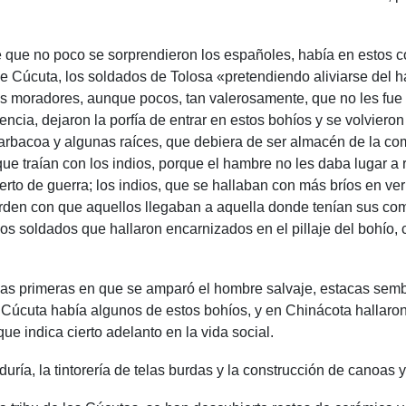
 que no poco se sorprendieron los españoles, había en estos c
e de Cúcuta, los soldados de Tolosa «pretendiendo aliviarse de
us moradores, aunque pocos, tan valerosamente, que no les fue a
ncia, dejaron la porfía de entrar en estos bohíos y se volviero
arbacoa y algunas raíces, que debiera de ser almacén de la co
ue traían con los indios, porque el hambre no les daba lugar a
ierto de guerra; los indios, que se hallaban con más bríos en v
orden con que aquellos llegaban a aquella donde tenían sus com
s soldados que hallaron encarnizados en el pillaje del bohío, 
 las primeras en que se amparó el hombre salvaje, estacas sem
de Cúcuta había algunos de estos bohíos, y en Chinácota hallar
e indica cierto adelanto en la vida social.
duría, la tintorería de telas burdas y la construcción de canoas 