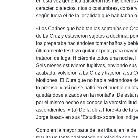
en esta voz genérica quisieron los misioneros 
carácter, dialectos, ritos o costumbres, conse
según fuera el de la localidad que habitaban o
«Los Caribes que habitan las serranías de Oca
de La Cruz y estuvieron sujetos a doctrina; p
los preparaba haciéndoles tomar baños y bebid
últimamente les hizo quitar el pelo, para may
trataron de fuga. Hiciéronla todos una noche,
Seis meses estuvieron fugitivos, enviando sus
acabada, volvieron a La Cruz y trajeron a su 
Motilones. El Cura que no había retirándose de
lo preciso, y así no se halló en el pueblo en 
quedándose alzados en la montaña. De esta raza
por el mismo hecho se conoce la verosimilitud
ascendientes. » (a) De la obra Flore»ta de la s
Jorge Isaac» en sus “Estudio» sobre los indíg
Como en la mayor parte de las tribus, en la de
resulta un tanto adelantado en relación con la