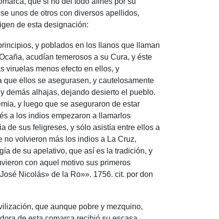
marca, que si no del todo afines por su
se unos de otros con diversos apellidos,
rigen de esta designación:
rincipios, y poblados en los llanos que llaman
 Ocaña, acudían temerosos a su Cura, y éste
 viruelas menos efecto en ellos, y
ra que ellos se asegurasen, y cautelosamente
 y demás alhajas, dejando desierto el pueblo.
emia, y luego que se aseguraron de estar
ués a los indios empezaron a llamarlos
e sus feligreses, y sólo asistía entre ellos a
e no volvieron más los indios a La Cruz,
 de su apelativo, que así es la tradición, y
uvieron con aquel motivo sus primeros
z José Nicolás» de la Ro»». 1756. cit. por don
ivilización, que aunque pobre y mezquino,
tadora de esta comarca recibió su escasa