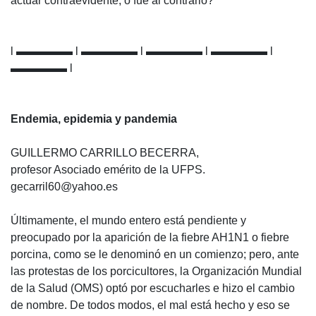
actuar contraevidente, o fue al contrario?
l ▬▬▬▬▬ l ▬▬▬▬▬ l ▬▬▬▬▬ l ▬▬▬▬▬ l
▬▬▬▬▬ l
Endemia, epidemia y pandemia
GUILLERMO CARRILLO BECERRA,
profesor Asociado emérito de la UFPS.
gecarril60@yahoo.es
Últimamente, el mundo entero está pendiente y
preocupado por la aparición de la fiebre AH1N1 o fiebre
porcina, como se le denominó en un comienzo; pero, ante
las protestas de los porcicultores, la Organización Mundial
de la Salud (OMS) optó por escucharles e hizo el cambio
de nombre. De todos modos, el mal está hecho y eso se