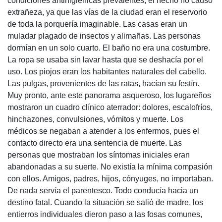
condiciones antihigiénicas prevalentes, el hecho no causó
extrañeza, ya que las vías de la ciudad eran el reservorio
de toda la porquería imaginable. Las casas eran un
muladar plagado de insectos y alimañas. Las personas
dormían en un solo cuarto. El baño no era una costumbre.
La ropa se usaba sin lavar hasta que se deshacía por el
uso. Los piojos eran los habitantes naturales del cabello.
Las pulgas, provenientes de las ratas, hacían su festín.
Muy pronto, ante este panorama asqueroso, los lugareños
mostraron un cuadro clínico aterrador: dolores, escalofríos,
hinchazones, convulsiones, vómitos y muerte. Los
médicos se negaban a atender a los enfermos, pues el
contacto directo era una sentencia de muerte. Las
personas que mostraban los síntomas iniciales eran
abandonadas a su suerte. No existía la mínima compasión
con ellos. Amigos, padres, hijos, cónyuges, no importaban.
De nada servía el parentesco. Todo conducía hacia un
destino fatal. Cuando la situación se salió de madre, los
entierros individuales dieron paso a las fosas comunes,