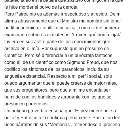
pataleó tanto en la batalla que sostuvo conmigo, en la que
le hice morder el polvo de la derrota.
Pero Patrocinio es además irrespetuoso y atrevido. De mí
afirma abusivamente que el Ministro me nombró sin tener
perfil académico, científico ni social, como si me hubiera
examinado sobre esas materias. Y miren qué ironía: ojalá
tuviera en su caletre parte de los conocimientos que
archivo en el mío. Por supuesto que no presumo de
científico. Pero sé diferenciar a un burócrata fantoche
como él, de un científico como Sigmund Freud, que nos
codificó los síntomas de los paranoicos, incluida su
angustia existencial. Respecto a mi perfil social, sólo
puedo argumentar que él puede creerse de mejor ralea
que sus progenitores, pero que a mí me encanta ser
humilde con los humildes y arrogante con los que se
presumen poderosos.
Un antiguo proverbio enseña que “El pez muere por su
boca” y Patrocinio lo confirma plenamente. Basta con leer
unos párrafos de sus “Memorias”, refiriéndose al proceso