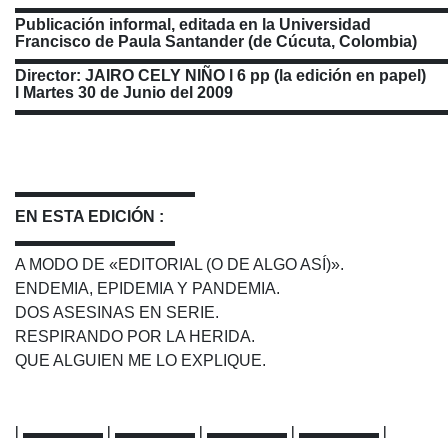
▬▬▬▬▬▬▬▬▬▬▬▬▬▬▬▬▬▬▬▬▬▬▬▬▬▬▬
Publicación informal, editada en la Universidad
Francisco de Paula Santander (de Cúcuta, Colombia)
▬▬▬▬▬▬▬▬▬▬▬▬▬▬▬▬▬▬▬▬▬▬▬▬▬▬▬
Director: JAIRO CELY NIÑO l 6 pp (la edición en papel)
l Martes 30 de Junio del 2009
▬▬▬▬▬▬▬▬▬▬▬▬▬▬▬▬▬▬▬▬▬▬▬▬▬▬▬
▬▬▬▬▬▬▬▬▬▬
EN ESTA EDICIÓN :
▬▬▬▬▬▬▬▬▬▬
A MODO DE «EDITORIAL (O DE ALGO ASÍ)».
ENDEMIA, EPIDEMIA Y PANDEMIA.
DOS ASESINAS EN SERIE.
RESPIRANDO POR LA HERIDA.
QUE ALGUIEN ME LO EXPLIQUE.
l ▬▬▬▬▬ l ▬▬▬▬▬ l ▬▬▬▬▬ l ▬▬▬▬▬ l