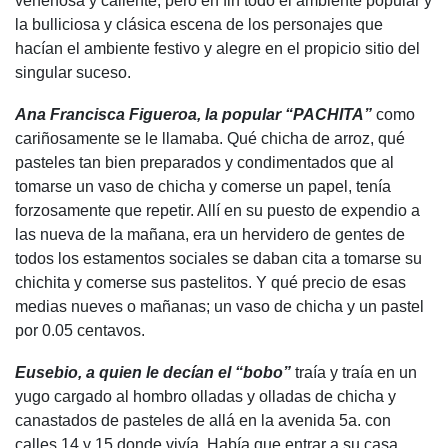
venenosa y caliente, pero en fin todo el ambiente popular y
la bulliciosa y clásica escena de los personajes que
hacían el ambiente festivo y alegre en el propicio sitio del
singular suceso.
Ana Francisca Figueroa, la popular “PACHITA”
como
cariñosamente se le llamaba. Qué chicha de arroz, qué
pasteles tan bien preparados y condimentados que al
tomarse un vaso de chicha y comerse un papel, tenía
forzosamente que repetir. Allí en su puesto de expendio a
las nueva de la mañana, era un hervidero de gentes de
todos los estamentos sociales se daban cita a tomarse su
chichita y comerse sus pastelitos. Y qué precio de esas
medias nueves o mañanas; un vaso de chicha y un pastel
por 0.05 centavos.
Eusebio, a quien le decían el “bobo”
traía y traía en un
yugo cargado al hombro olladas y olladas de chicha y
canastados de pasteles de allá en la avenida 5a. con
calles 14 y 15 donde vivía. Había que entrar a su casa