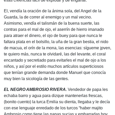
esas creencias fácil de explotar y de engañar.
El, vendía la oración de la ánima sola, del Angel de la
Guarda, la de correr al enemigo y un mal vecino.
Asimismo, vendía el talismán de la buena suerte, las
contras para el mal de ojo, el aserrín de hierro imanado
para atraer el dinero, el ojo de buey para que nunca le
faltara plata en el bolsillo, la uña de la gran bestia, el nido
de macua, el orín de la mona, las esencias: sígueme jpven,
te quiero más, nunca te olvidaré, las del levante, el coral
encantado y secretiado para evitarles el mal de ojo a los
niños, y así por el estilo muchos artículos superticiosos
que tenían grande demanda donde Manuel que conocía
muy bien la sicología de las gentes.
EL NEGRO AMBROSIO RIVERA.
Vendedor de papa les
echaba barro y agua para dizque mantenerlas frescas,
(bonito cuento) la turca Emilia su dienta, llegaba y le decía
con ese lenguaje enredado de los turcos “haber majito
Ambrosio como tiene las papas sucias y embarradas hoy,