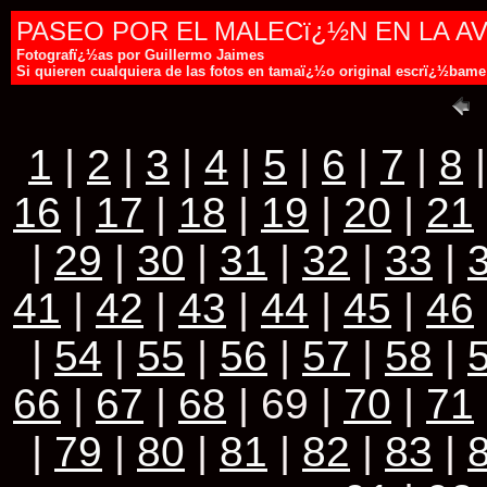
PASEO POR EL MALECï¿½N EN LA A
Fotografï¿½as por Guillermo Jaimes
Si quieren cualquiera de las fotos en tamaï¿½o original escrï¿½ba
1
|
2
|
3
|
4
|
5
|
6
|
7
|
8
16
|
17
|
18
|
19
|
20
|
21
|
29
|
30
|
31
|
32
|
33
|
41
|
42
|
43
|
44
|
45
|
46
|
54
|
55
|
56
|
57
|
58
|
66
|
67
|
68
| 69 |
70
|
71
|
79
|
80
|
81
|
82
|
83
|