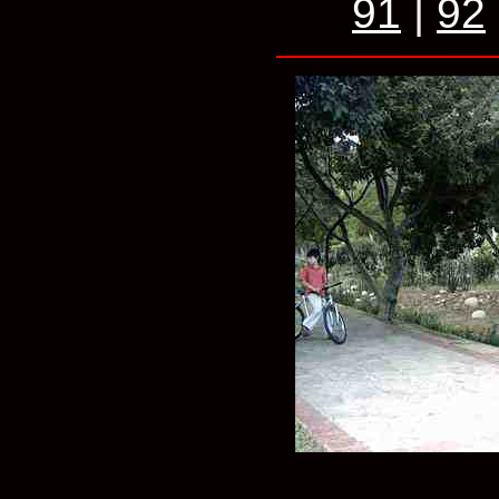
91
|
92