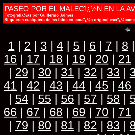
PASEO POR EL MALECï¿½N EN LA A
Fotografï¿½as por Guillermo Jaimes
Si quieren cualquiera de las fotos en tamaï¿½o original escrï¿½ba
1
|
2
|
3
|
4
|
5
|
6
|
7
|
8
16
|
17
|
18
|
19
|
20
|
21
|
29
|
30
|
31
|
32
|
33
|
41
|
42
|
43
|
44
|
45
|
46
|
54
|
55
|
56
|
57
|
58
|
66
|
67
|
68
|
69
|
70
|
71
|
79
|
80
|
81
|
82
|
83
|