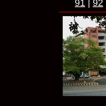
91
|
92