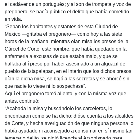
el cadáver de un portugués; y al son de trompeta y voz de
pregonero, se hacía público el delito que había cometido
en vida.
“Sepan los habitantes y estantes de esta Ciudad de
México —gritaba el pregonero— cómo hoy a las siete
horas de la mañana, mientras oían misa los presos de la
Cárcel de Corte, este hombre, que había quedado en la
enfermería a excusas de que estaba malo, y que se
hallaba allí preso por haber asesinado a un alguacil del
pueblo de Iztapalapan, en el ínterin que los dichos presos
oían la dicha misa, se bajó a las secretas y se ahorcó sin
que nadie lo viese ni lo sospechase”.
Aquí el pregonero tomó aliento, y con la misma voz que
antes, continuó:
“Acabada la misa y buscándolo los carceleros, lo
encontraron como se ha dicho; dióse cuenta a los alcaldes
de Corte, y hecha averiguación de que ninguna persona lo
había ayudado ni aconsejado a consumar en sí mismo tan
temerario delito, se pidió licencia al Arzobispado para