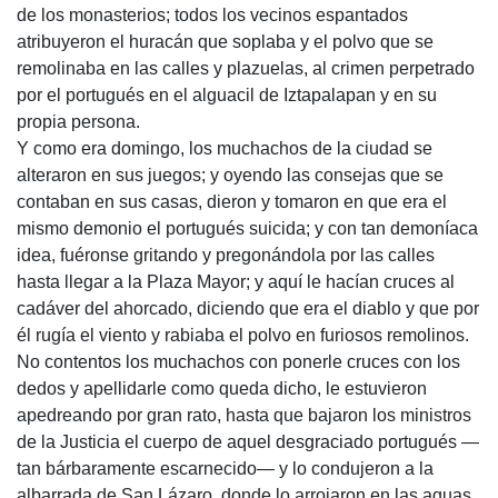
de los monasterios; todos los vecinos espantados
atribuyeron el huracán que soplaba y el polvo que se
remolinaba en las calles y plazuelas, al crimen perpetrado
por el portugués en el alguacil de Iztapalapan y en su
propia persona.
Y como era domingo, los muchachos de la ciudad se
alteraron en sus juegos; y oyendo las consejas que se
contaban en sus casas, dieron y tomaron en que era el
mismo demonio el portugués suicida; y con tan demoníaca
idea, fuéronse gritando y pregonándola por las calles
hasta llegar a la Plaza Mayor; y aquí le hacían cruces al
cadáver del ahorcado, diciendo que era el diablo y que por
él rugía el viento y rabiaba el polvo en furiosos remolinos.
No contentos los muchachos con ponerle cruces con los
dedos y apellidarle como queda dicho, le estuvieron
apedreando por gran rato, hasta que bajaron los ministros
de la Justicia el cuerpo de aquel desgraciado portugués —
tan bárbaramente escarnecido— y lo condujeron a la
albarrada de San Lázaro, donde lo arrojaron en las aguas