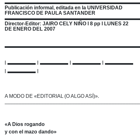
▬▬▬▬▬▬▬▬▬▬▬▬▬▬▬▬▬▬▬▬▬▬▬▬▬▬▬
Publicación informal, editada en la UNIVERSIDAD
FRANCISCO DE PAULA SANTANDER
▬▬▬▬▬▬▬▬▬▬▬▬▬▬▬▬▬▬▬▬▬▬▬▬▬▬▬
Director-Editor: JAIRO CELY NIÑO l 8 pp l LUNES 22
DE ENERO DEL 2007
▬▬▬▬▬▬▬▬▬▬▬▬▬▬▬▬▬▬▬▬▬▬▬▬
l ▬▬▬▬▬ l ▬▬▬▬▬ l ▬▬▬▬▬ l ▬▬▬▬▬
l ▬▬▬▬▬ l
A MODO DE «EDITORIAL (O ALGO ASÍ)».
––––––––––––––––––––––––––––––––––––––––––––––––
«A Dios rogando
y con el mazo dando»