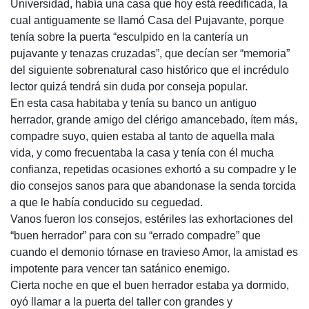
Universidad, había una casa que hoy está reedificada, la
cual antiguamente se llamó Casa del Pujavante, porque
tenía sobre la puerta “esculpido en la cantería un
pujavante y tenazas cruzadas”, que decían ser “memoria”
del siguiente sobrenatural caso histórico que el incrédulo
lector quizá tendrá sin duda por conseja popular.
En esta casa habitaba y tenía su banco un antiguo
herrador, grande amigo del clérigo amancebado, ítem más,
compadre suyo, quien estaba al tanto de aquella mala
vida, y como frecuentaba la casa y tenía con él mucha
confianza, repetidas ocasiones exhortó a su compadre y le
dio consejos sanos para que abandonase la senda torcida
a que le había conducido su ceguedad.
Vanos fueron los consejos, estériles las exhortaciones del
“buen herrador” para con su “errado compadre” que
cuando el demonio tórnase en travieso Amor, la amistad es
impotente para vencer tan satánico enemigo.
Cierta noche en que el buen herrador estaba ya dormido,
oyó llamar a la puerta del taller con grandes y