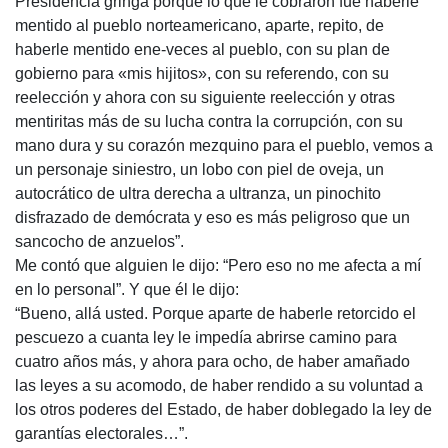
Presidencia gringa porque lo que le cobraron fue haberle
mentido al pueblo norteamericano, aparte, repito, de
haberle mentido ene-veces al pueblo, con su plan de
gobierno para «mis hijitos», con su referendo, con su
reelección y ahora con su siguiente reelección y otras
mentiritas más de su lucha contra la corrupción, con su
mano dura y su corazón mezquino para el pueblo, vemos a
un personaje siniestro, un lobo con piel de oveja, un
autocrático de ultra derecha a ultranza, un pinochito
disfrazado de demócrata y eso es más peligroso que un
sancocho de anzuelos”.
Me contó que alguien le dijo: “Pero eso no me afecta a mí
en lo personal”. Y que él le dijo:
“Bueno, allá usted. Porque aparte de haberle retorcido el
pescuezo a cuanta ley le impedía abrirse camino para
cuatro años más, y ahora para ocho, de haber amañado
las leyes a su acomodo, de haber rendido a su voluntad a
los otros poderes del Estado, de haber doblegado la ley de
garantías electorales…”.