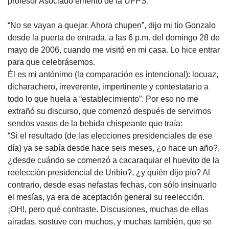
profesor Asociado emérito de la UFPS.
“No se vayan a quejar. Ahora chupen”, dijo mi tío Gonzalo
desde la puerta de entrada, a las 6 p.m. del domingo 28 de
mayo de 2006, cuando me visitó en mi casa. Lo hice entrar
para que celebrásemos.
Él es mi antónimo (la comparación es intencional): locuaz,
dicharachero, irreverente, impertinente y contestatario a
todo lo que huela a “establecimiento”. Por eso no me
extrañó su discurso, que comenzó después de servirnos
sendos vasos de la bebida chispeante que traía:
“Si el resultado (de las elecciones presidenciales de ese
día) ya se sabía desde hace seis meses, ¿o hace un año?,
¿desde cuándo se comenzó a cacaraquiar el huevito de la
reelección presidencial de Uribio?, ¿y quién dijo pío? Al
contrario, desde esas nefastas fechas, con sólo insinuarlo
el mesías, ya era de aceptación general su reelección.
¡OH!, pero qué contraste. Discusiones, muchas de ellas
airadas, sostuve con muchos, y muchas también, que se