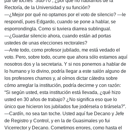
par de toches “Sub-70”, ¿por qué no hablamos de la
Rectoría, de la Universidad y su función?
—¿Mejor por qué no optamos por el voto de silencio? —le
respondí, pues Edgardo, cuando se pone a hablar, se
esporrondingla. Como si tuviera diarrea sublingual.
—¿Guardar silencio ahora, cuando están ad portas
ustedes de unas elecciones rectorales?
—Ante todo, como profesor jubilado, me está vedado el
voto. Pero, sobre todo, ocurre que ahora sólo estamos aquí
nosotros dos y la secretaria. Y si nos ponemos a hablar de
lo humano y lo divino, podría llegar a este salón alguno de
los profesores chamos y, al oírnos dictar cátedra sobre
cómo arreglar la institución, podría decirme y con razón:
“Si según usted, esta institución está llevada, ¿qué hizo
usted en 30 años de trabajo? ¿No significa eso que lo
único que hicieron los jubilados fue jodérsela o tirársela?”.
—Cardín, no sea tan toche. Usted aquí fue Decano y Jefe
de Registro y Control, y en la de Guasimales yo fui
Vicerrector y Decano. Cometimos errores, como hasta el