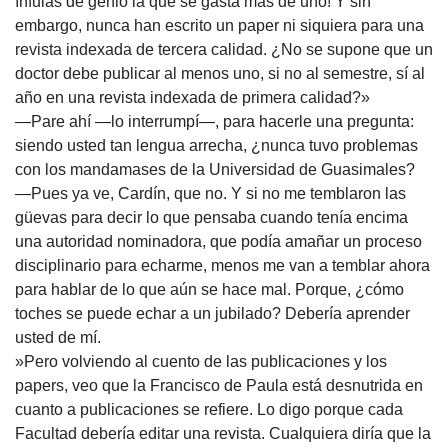
ínfulas de genio la que se gasta más de uno! Y sin
embargo, nunca han escrito un paper ni siquiera para una
revista indexada de tercera calidad. ¿No se supone que un
doctor debe publicar al menos uno, si no al semestre, sí al
año en una revista indexada de primera calidad?»
—Pare ahí —lo interrumpí—, para hacerle una pregunta:
siendo usted tan lengua arrecha, ¿nunca tuvo problemas
con los mandamases de la Universidad de Guasimales?
—Pues ya ve, Cardín, que no. Y si no me temblaron las
güevas para decir lo que pensaba cuando tenía encima
una autoridad nominadora, que podía amañar un proceso
disciplinario para echarme, menos me van a temblar ahora
para hablar de lo que aún se hace mal. Porque, ¿cómo
toches se puede echar a un jubilado? Debería aprender
usted de mí.
»Pero volviendo al cuento de las publicaciones y los
papers, veo que la Francisco de Paula está desnutrida en
cuanto a publicaciones se refiere. Lo digo porque cada
Facultad debería editar una revista. Cualquiera diría que la