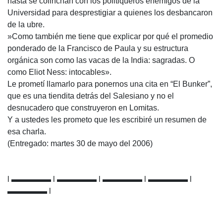
hasta se colinchan con los politiqueros enemigos de la
Universidad para desprestigiar a quienes los desbancaron
de la ubre.
»Como también me tiene que explicar por qué el promedio
ponderado de la Francisco de Paula y su estructura
orgánica son como las vacas de la India: sagradas. O
como Eliot Ness: intocables».
Le prometí llamarlo para ponernos una cita en “El Bunker”,
que es una tiendita detrás del Salesiano y no el
desnucadero que construyeron en Lomitas.
Y a ustedes les prometo que les escribiré un resumen de
esa charla.
(Entregado: martes 30 de mayo del 2006)
l ▬▬▬▬▬ l ▬▬▬▬▬ l ▬▬▬▬▬ l ▬▬▬▬▬ l
▬▬▬▬▬ l