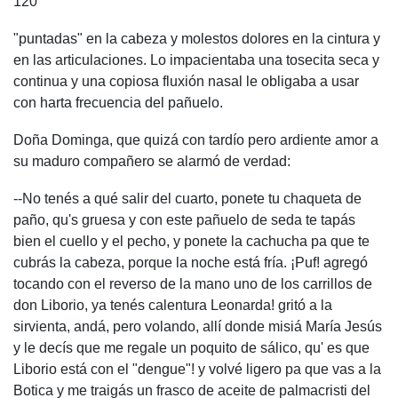
120
"puntadas" en la cabeza y molestos dolores en la cintura y
en las articulaciones. Lo impacientaba una tosecita seca y
continua y una copiosa fluxión nasal le obligaba a usar
con harta frecuencia del pañuelo.
Doña Dominga, que quizá con tardío pero ardiente amor a
su maduro compañero se alarmó de verdad:
--No tenés a qué salir del cuarto, ponete tu chaqueta de
paño, qu's gruesa y con este pañuelo de seda te tapás
bien el cuello y el pecho, y ponete la cachucha pa que te
cubrás la cabeza, porque la noche está fría. ¡Puf! agregó
tocando con el reverso de la mano uno de los carrillos de
don Liborio, ya tenés calentura Leonarda! gritó a la
sirvienta, andá, pero volando, allí donde misiá María Jesús
y le decís que me regale un poquito de sálico, qu' es que
Liborio está con el "dengue"! y volvé ligero pa que vas a la
Botica y me traigás un frasco de aceite de palmacristi del