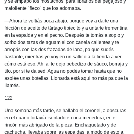
y se empapó los mostachos, para librarlos del pegajoso y
maloliente "fleco" que los adornaba.
—Ahora te voltiás boca abajo, porque voy a darte una
fricción de aceite de tártago tibiecito y a untarte trementina
en la espalda y en el pecho. Después te tomás a soplo y
sorbo dos tazas de aguamiel con canela calientes y te
arropás con las dos frazadas de lana, pa que sudés
bastante, mientras yo voy en un saltico a la tienda a ver
cómo está eso. Ah, ai te dejo bebedizo de sáuco, borraja y
tilo, por si te da sed. Agua no podés tomar hasta que no
asolée unas botellas! Lionarda está aquí no más pa que la
llamés.
122
Una semana más tarde, se hallaba el coronel, a obscuras
en el cuarto todavía, sentado en una mecedora, en el
rincón más abrigado de la pieza. Enchaquetado y de
cachucha, llevaba sobre las espaldas, a modo de estola,