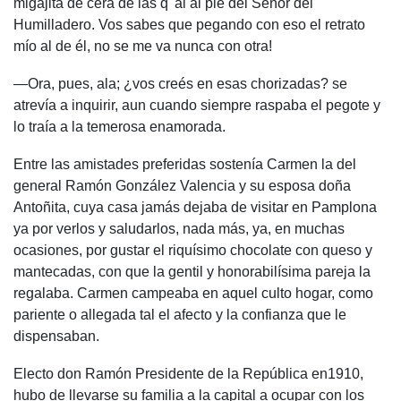
migajita de cera de las q' ai al pie del Señor del
Humilladero. Vos sabes que pegando con eso el retrato
mío al de él, no se me va nunca con otra!
—Ora, pues, ala; ¿vos creés en esas chorizadas? se
atrevía a inquirir, aun cuando siempre raspaba el pegote y
lo traía a la temerosa enamorada.
Entre las amistades preferidas sostenía Carmen la del
general Ramón González Valencia y su esposa doña
Antoñita, cuya casa jamás dejaba de visitar en Pamplona
ya por verlos y saludarlos, nada más, ya, en muchas
ocasiones, por gustar el riquísimo chocolate con queso y
mantecadas, con que la gentil y honorabilísima pareja la
regalaba. Carmen campeaba en aquel culto hogar, como
pariente o allegada tal el afecto y la confianza que le
dispensaban.
Electo don Ramón Presidente de la República en1910,
hubo de llevarse su familia a la capital a ocupar con los