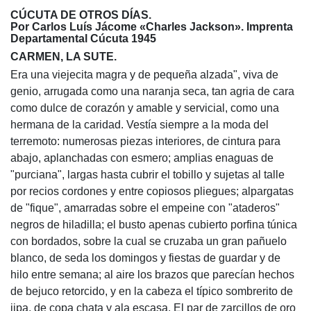
CÚCUTA DE OTROS DÍAS.
Por Carlos Luís Jácome «Charles Jackson». Imprenta
Departamental Cúcuta 1945
CARMEN, LA SUTE.
Era una viejecita magra y de pequeña alzada", viva de
genio, arrugada como una naranja seca, tan agria de cara
como dulce de corazón y amable y servicial, como una
hermana de la caridad. Vestía siempre a la moda del
terremoto: numerosas piezas interiores, de cintura para
abajo, aplanchadas con esmero; amplias enaguas de
"purciana", largas hasta cubrir el tobillo y sujetas al talle
por recios cordones y entre copiosos pliegues; alpargatas
de "fique", amarradas sobre el empeine con "ataderos"
negros de hiladilla; el busto apenas cubierto porfina túnica
con bordados, sobre la cual se cruzaba un gran pañuelo
blanco, de seda los domingos y fiestas de guardar y de
hilo entre semana; al aire los brazos que parecían hechos
de bejuco retorcido, y en la cabeza el típico sombrerito de
jipa, de copa chata y ala escasa. El par de zarcillos de oro