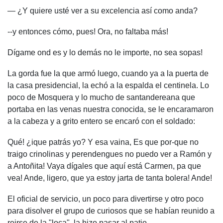
— ¿Y quiere usté ver a su excelencia así como anda?
--y entonces cómo, pues! Ora, no faltaba más!
Dígame ond es y lo demás no le importe, no sea sopas!
La gorda fue la que armó luego, cuando ya a la puerta de
la casa presidencial, la echó a la espalda el centinela. Lo
poco de Mosquera y lo mucho de santandereana que
portaba en las venas nuestra conocida, se le encaramaron
a la cabeza y a grito entero se encaró con el soldado:
Qué! ¿ique patrás yo? Y esa vaina, Es que por-que no
traigo crinolinas y perendengues no puedo ver a Ramón y
a Antoñita! Vaya dígales que aquí está Carmen, pa que
vea! Ande, ligero, que ya estoy jarta de tanta bolera! Ande!
El oficial de servicio, un poco para divertirse y otro poco
para disolver el grupo de curiosos que se habían reunido a
reirse de la "loca", la hizo pasar al patio.