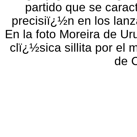
partido que se caract
precisiï¿½n en los lan
En la foto Moreira de U
clï¿½sica sillita por e
de 