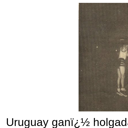
Uruguay ganï¿½ holgad