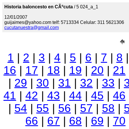
Historia baloncesto en CÃºcuta
/ 5 024_a_1
12/01/2007
guijaimes@yahoo.com telf: 5713334 Celular: 311 5621306
cucutanuestra@gmail.com
1
|
2
|
3
|
4
|
5
|
6
|
7
|
8
16
|
17
|
18
|
19
|
20
|
21
|
29
|
30
|
31
|
32
|
33
|
41
|
42
|
43
|
44
|
45
|
46
|
54
|
55
|
56
|
57
|
58
|
66
|
67
|
68
|
69
|
70