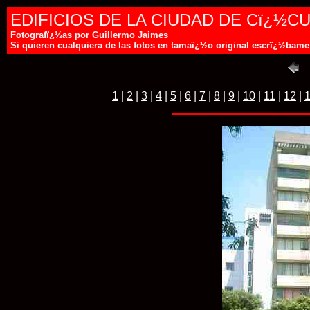
EDIFICIOS DE LA CIUDAD DE Cï¿½C
Fotografï¿½as por Guillermo Jaimes
Si quieren cualquiera de las fotos en tamaï¿½o original escrï¿½ba
1
|
2
|
3
|
4
|
5
|
6
|
7
|
8
|
9
|
10
|
11
|
12
|