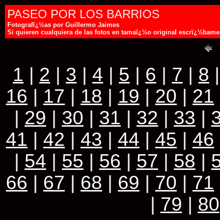
PASEO POR LOS BARRIOS
Fotografï¿½as por Guillermo Jaimes
Si quieren cualquiera de las fotos en tamaï¿½o original escrï¿½ba
1
|
2
|
3
|
4
|
5
|
6
|
7
|
8
16
|
17
|
18
|
19
|
20
|
21
|
29
|
30
|
31
|
32
|
33
|
41
|
42
|
43
|
44
|
45
|
46
|
54
|
55
|
56
|
57
|
58
|
66
|
67
|
68
|
69
|
70
|
71
|
79
|
80