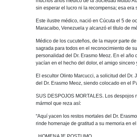
muchos años médico de la Sociedad Mutuo Auxi
sin esperar el lucro ni la recompensa; esa era
Este ilustre médico, nació en Cúcuta el 5 de 
Maracaibo, Venezuela y alcanzó el título de mé
Médico de los cucuteños, de la mayor parte de 
sagrada para todos en el reconocimiento de sus
personalidad del Dr. Erasmo Meoz. En el año de
yacían en el hecho del dolor, el amigo sincero 
El escultor Olinto Marcucci, a solicitud del D
del Dr. Erasmo Meoz, siendo colocado en el Pa
SUS DESPOJOS MORTALES. Los despojos mortale
mármol que reza así:
“Aquí yacen los restos mortales del Dr. Erasm
rinde homenaje de gratitud a su memoria en el
. HOMENAJE POSTUMO.