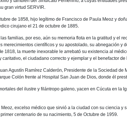
lio y también del Sindicato Femenino, a cuyas entidades prest
 su gran virtud SERVIR.
octubre de 1858, hijo legítimo de Francisco de Paula Meoz y do
dico cirujano el 21 de octubre de 1885.
las familias, por eso, aún su memoria flota en la gratitud y el
 merecimientos científicos y su apostolado, su abnegación y de
 1818, la muerte inexorable le arrebató su existencia al médico
y caritativo, el ciudadano correcto y ejemplar y el benefactor d
r. Juan Agustín Ramírez Calderón, Presidente de la Sociedad de 
rque Colón frente al Hospital San Juan de Dios, donde él prest
s del ilustre y filántropo galeno, yacen en Cúcuta en la Igl
o Meoz, excelso médico que sirvió a la ciudad con su ciencia y 
 primer centenario de su nacimiento, 5 de Octubre de 1959.